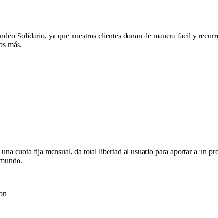
deo Solidario, ya que nuestros clientes donan de manera fácil y recurr
os más.
una cuota fija mensual, da total libertad al usuario para aportar a un p
l mundo.
ion