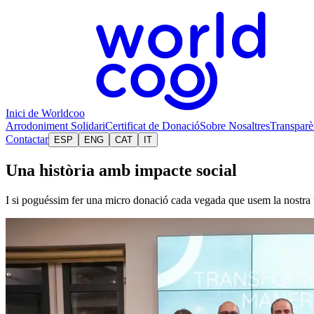
Inici de Worldcoo
Arrodoniment Solidari
Certificat de Donació
Sobre Nosaltres
Transparè
Contactar
ESP
ENG
CAT
IT
Una història amb impacte social
I si poguéssim fer una micro donació cada vegada que usem la nostra 