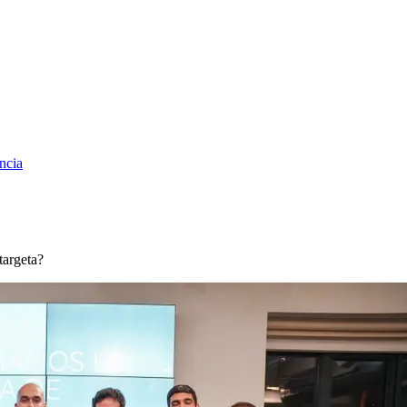
ncia
targeta?